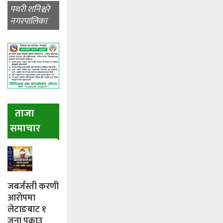
पथरी शनिश्चरे
नगरपालिका
ताजा
समाचार
जबर्जस्ती करणी
आरोपमा
लेटाङबाट १
जना पक्राउ