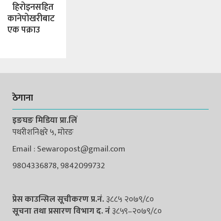
हिरोइनसहित
कानेपोखरीबाट
एक पक्राउ
ठेगाना
इङघङ मिडिया प्रा.लिं
पथरीशनिश्चरे ५, मोरङ
Email : Sewaropost@gmail.com
9804336878, 9842099732
प्रेस काउन्सिल सूचीकरण प्र.नं.
३८८५ २०७९/८०
सूचना तथा प्रसारण विभाग द. नंं
३८५९–२०७९/८०