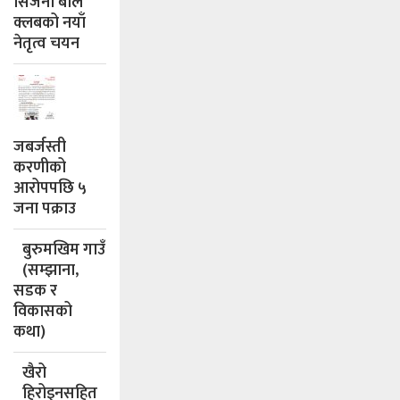
सिर्जना बाल
क्लबको नयाँ
नेतृत्व चयन
जबर्जस्ती
करणीको
आरोपपछि ५
जना पक्राउ
बुरुमखिम गाउँ
(सम्झाना,
सडक र
विकासको
कथा)
खैरो
हिरोइनसहित