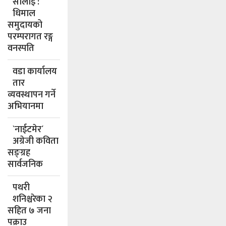
सोलोई :
धिमाल
समुदायको
परम्परागत रङ्ग
वनस्पति
वडा कार्यालय
तार
व्यवस्थापन गर्ने
अभियानमा
`नाईटमेर´
अग्रेजी कविता
सङ्ग्रह
सार्वजनिक
पथरी
शनिश्चरेका २
सहित ७ जना
पक्राउ