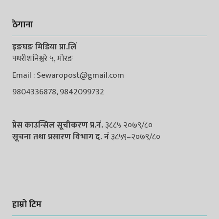
ठेगाना
इङघङ मिडिया प्रा.लिं
पथरीशनिश्चरे ५, मोरङ
Email : Sewaropost@gmail.com
9804336878, 9842099732
प्रेस काउन्सिल सूचीकरण प्र.नं.
३८८५ २०७९/८०
सूचना तथा प्रसारण विभाग द. नंं
३८५९–२०७९/८०
हाम्रो टिम