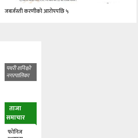
जबर्जस्ती करणीको आरोपपछि ५
पथरी शनिश्चरे
नगरपालिका
ताजा
समाचार
फोनिज