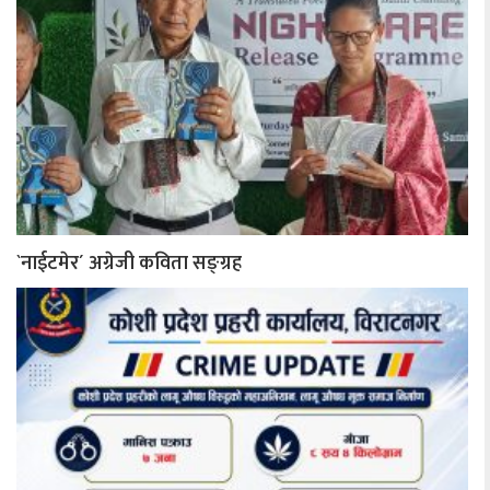
`नाईटमेर´ अग्रेजी कविता सङ्ग्रह