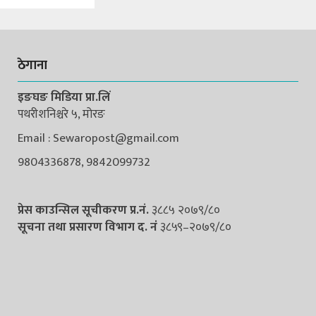
ठेगाना
इङघङ मिडिया प्रा.लिं
पथरीशनिश्चरे ५, मोरङ
Email : Sewaropost@gmail.com
9804336878, 9842099732
प्रेस काउन्सिल सूचीकरण प्र.नं.
३८८५ २०७९/८०
सूचना तथा प्रसारण विभाग द. नंं
३८५९–२०७९/८०