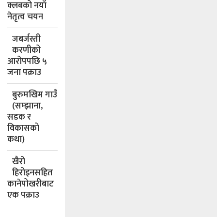
क्लबको नयाँ
नेतृत्व चयन
जबर्जस्ती
करणीको
आरोपपछि ५
जना पक्राउ
बुरुमखिम गाउँ
(सम्झाना,
सडक र
विकासको
कथा)
खैरो
हिरोइनसहित
कानेपोखरीबाट
एक पक्राउ