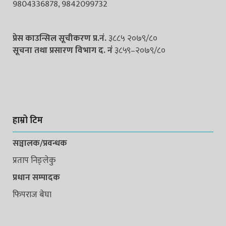
9804336878, 9842099732
प्रेस काउन्सिल सूचीकरण प्र.नं.
३८८५ २०७९/८०
सूचना तथा प्रसारण विभाग द. नंं
३८५९–२०७९/८०
हाम्रो टिम
सञ्चालक/प्रवन्धक
प्रताप निङ्लेकु
प्रधान सम्पादक
फिपराज बेघा