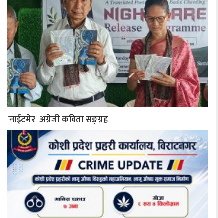
`नाईटमेर´ अग्रेजी कविता सङ्ग्रह