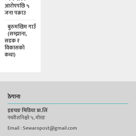
आरोपपछि ५
जना पक्राउ
बुरुमखिम गाउँ
(सम्झाना,
सडक र
विकासको
कथा)
ठेगाना
इङघङ मिडिया प्रा.लिं
पथरीशनिश्चरे ५, मोरङ
Email : Sewaropost@gmail.com