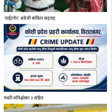
`नाईटमेर´ अग्रेजी कविता सङ्ग्रह
पथरी शनिश्चरेका २ सहित