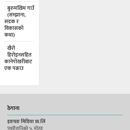
बुरुमखिम गाउँ
(सम्झाना,
सडक र
विकासको
कथा)
खैरो
हिरोइनसहित
कानेपोखरीबाट
एक पक्राउ
ठेगाना
इङघङ मिडिया प्रा.लिं
पथरीशनिश्चरे ५, मोरङ