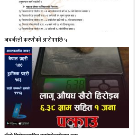
जबर्जस्ती करणीको आरोपपछि ५