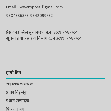
Email : Sewaropost@gmail.com
9804336878, 9842099732
प्रेस काउन्सिल सूचीकरण प्र.नं.
३८८५ २०७९/८०
सूचना तथा प्रसारण विभाग द. नंं
३८५९–२०७९/८०
हाम्रो टिम
सञ्चालक/प्रवन्धक
प्रताप निङ्लेकु
प्रधान सम्पादक
फिपराज बेघा