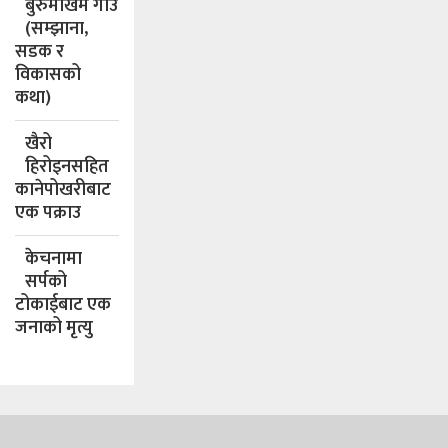
बुरुमखिम गाउँ
(सम्झाना,
सडक र
विकासको
कथा)
खैरो
हिरोइनसहित
कानेपोखरीबाट
एक पक्राउ
केचनामा
सर्पको
टोकाईबाट एक
जनाको मृत्यु