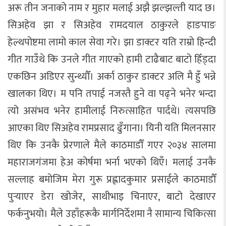
अरू तीन जनाको नाम र मुहार मलाई अझै झल्झल्ती याद छ।
सिअहेव झा र सिअहेव रामदयाल ठाकुरले हाङपाङ
हेल्थपोष्टमा लामो काल सेवा गरे। झा डाक्टर यति राम्रो हिन्दी
गीत गाउँथे कि उनले गीत गाएको हामी टाढैबाट बाटो हिँड्दा
एकछिन अडिएर सुन्थ्यौँ। अर्का ठाकुर डाक्टर अलि मै हुँ भन्ने
खालका थिए। म पनि तपाई नजस्तै हुने वा पढ्ने भनेर भन्दा
त्यो असंभव भनेर हामीलाई निरुत्साहित पार्दथे। त्यसपछि
आएका थिए सिअहेव रामप्रसाद ढुँगाना। यिनी यति मिलनसार
थिए कि उनकै प्रेरणाले मैले काठमाडौँ गएर २०३४ सालमा
महाराजगंजमा हेअ कोर्षमा भर्ना भएको थिएँ। मलाई उनकै
सल्लाह बमोजिम मेरा गुरू प्रह्लादकुमार प्रसाईले काठमाडौँ
पुर्‍याएर डेरा खोजेर, साथीभाइ चिनाएर, बाटो देखाएर
फर्कनुभयो। मैले उहाँहरूकै मार्गनिर्देशमा नै सामान्य चिकित्सा