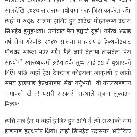
सालदेखि देखाइएको रहेछ। तर त्यस संस्थामा म २०३७
सालदेखि २०४० सालसम्म (बीचमा गैरहाजिर) कार्यरत रहेँ।
त्यहाँ म २०३७ सालमा हाजिर हुन आउँदा मोहनकृष्ण उदास
सिअहेव हुनुहुन्थ्यो। उनीबाट मैले इञ्चार्ज बुझेँ। करिव अढाइ
वर्ष सेवा गरेपछि २०४० सालमा म हाङपाङ हेल्थपोष्टबाट
पाँचथर सरूवा भएर गएँ। मैले जाने बेलामा त्यसबेला मेरा
सहयोगी स्वास्थ्यकर्मी अहेव हर्क सुब्बालाई इञ्चार्ज बुझाएको
थिएँ। पछि त्यहाँ हेअ टेकराज कोइराला जानुभयो र लामो
समय हाङपाङ हेल्थपोष्टमा सेवा गर्नुभयो। यी कालखण्डका
नामावली खै त! यसरी सरकारी संस्थाले सूचना लुकाउन
मिल्छ?
त्यत्ति मात्र हैन म त्यहाँ हाजिर हुन अघि नै त्यो संस्थाको नाम
हाङपाङ हेल्थपोष्ट थियो। त्यहाँ सिअहेव उदासका अतिरिक्त