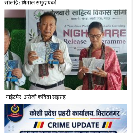
सोलोई : धिमाल समुदायको
`नाईटमेर´ अग्रेजी कविता सङ्ग्रह