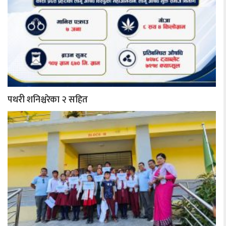
पथरी शनिश्चरेका २ सहित