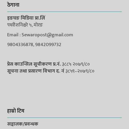
ठेगाना
इङघङ मिडिया प्रा.लिं
पथरीशनिश्चरे ५, मोरङ
Email : Sewaropost@gmail.com
9804336878, 9842099732
प्रेस काउन्सिल सूचीकरण प्र.नं.
३८८५ २०७९/८०
सूचना तथा प्रसारण विभाग द. नंं
३८५९–२०७९/८०
हाम्रो टिम
सञ्चालक/प्रवन्धक