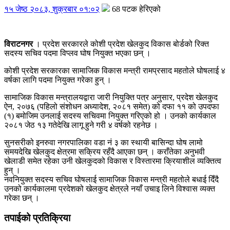
१५ जेष्ठ २०८३, शुक्रबार ०१:०२
68 पटक हेरिएको
विराटनगर
। प्रदेश सरकारले कोशी प्रदेश खेलकुद विकास बोर्डको रिक्त
सदस्य सचिव पदमा विप्लव घोष नियुक्त भएका छन् ।
कोशी प्रदेश सरकारका सामाजिक विकास मन्त्री रामप्रसाद महतोले घोषलाई ४
वर्षका लागि पदमा नियुक्त गरेका हुन् ।
सामाजिक विकास मन्त्रालयद्वारा जारी नियुक्ति पत्र अनुसार, प्रदेश खेलकुद
ऐन, २०७६ (पहिलो संशोधन अध्यादेश, २०८१ समेत) को दफा ११ को उपदफा
(१) बमोजिम उनलाई सदस्य सचिवमा नियुक्त गरिएको हो । उनको कार्यकाल
२०८१ जेठ १३ गतेदेखि लागू हुने गरी ४ वर्षको रहनेछ ।
सुनसरीको इनरुवा नगरपालिका वडा नं ३ का स्थायी बासिन्दा घोष लामो
समयदेखि खेलकुद क्षेत्रमा सक्रिय रहँदै आएका छन् । कराँतेका अनुभवी
खेलाडी समेत रहेका उनी खेलकुदको विकास र विस्तारमा क्रियाशील व्यक्तित्व
हुन् ।
नवनियुक्त सदस्य सचिव घोषलाई सामाजिक विकास मन्त्री महतोले बधाई दिँदै
उनको कार्यकालमा प्रदेशको खेलकुद क्षेत्रले नयाँ उचाइ लिने विश्वास व्यक्त
गरेका छन् ।
तपाईको प्रतिक्रिया