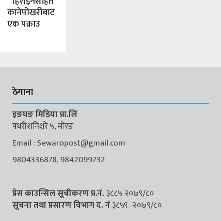
हिरोइनसहित
कानेपोखरीबाट
एक पक्राउ
ठेगाना
इङघङ मिडिया प्रा.लिं
पथरीशनिश्चरे ५, मोरङ
Email : Sewaropost@gmail.com
9804336878, 9842099732
प्रेस काउन्सिल सूचीकरण प्र.नं.
३८८५ २०७९/८०
सूचना तथा प्रसारण विभाग द. नंं
३८५९–२०७९/८०