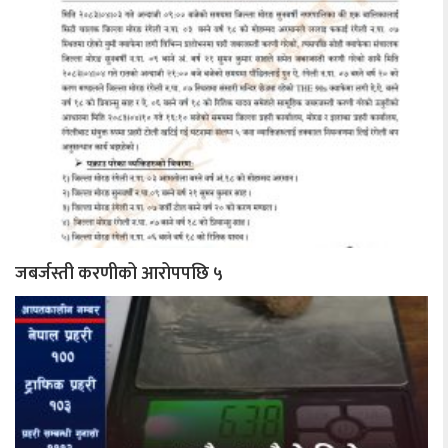
जबर्जस्ती करणीको आरोपपछि ५