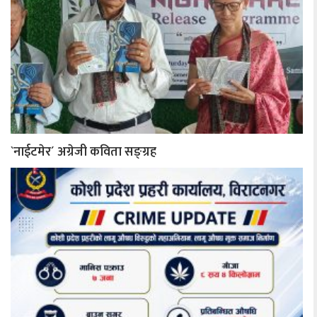
`नाईटमेर´ अग्रेजी कविता सङ्ग्रह