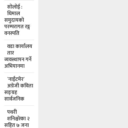
सोलोई :
धिमाल
समुदायको
परम्परागत रङ्ग
वनस्पति
वडा कार्यालय
तार
व्यवस्थापन गर्ने
अभियानमा
`नाईटमेर´
अग्रेजी कविता
सङ्ग्रह
सार्वजनिक
पथरी
शनिश्चरेका २
सहित ७ जना