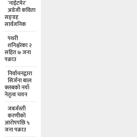
`नाईटमेर´
अग्रेजी कविता
सङ्ग्रह
सार्वजनिक
पथरी
शनिश्चरेका २
सहित ७ जना
पक्राउ
निर्वाचनद्वारा
सिर्जना बाल
क्लबको नयाँ
नेतृत्व चयन
जबर्जस्ती
करणीको
आरोपपछि ५
जना पक्राउ