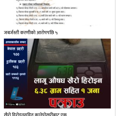
जबर्जस्ती करणीको आरोपपछि ५
खैरो हिरोइनसहित कानेपोखरीबाट एक