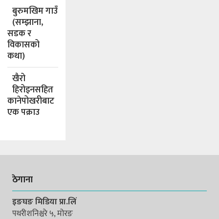
बुरुमखिम गाउँ
(सम्झाना,
सडक र
विकासको
कथा)
खैरो
हिरोइनसहित
कानेपोखरीबाट
एक पक्राउ
ठेगाना
इङघङ मिडिया प्रा.लिं
पथरीशनिश्चरे ५, मोरङ