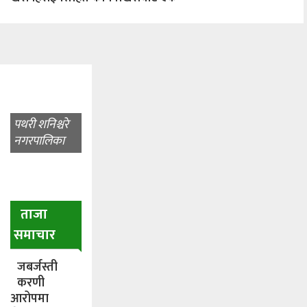
पथरी शनिश्चरे
नगरपालिका
ताजा
समाचार
जबर्जस्ती
करणी
आरोपमा