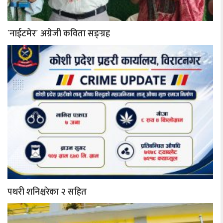
`नाईटमेर´ अग्रेजी कविता सङ्ग्रह
पथरी शनिश्चरेका २ सहित