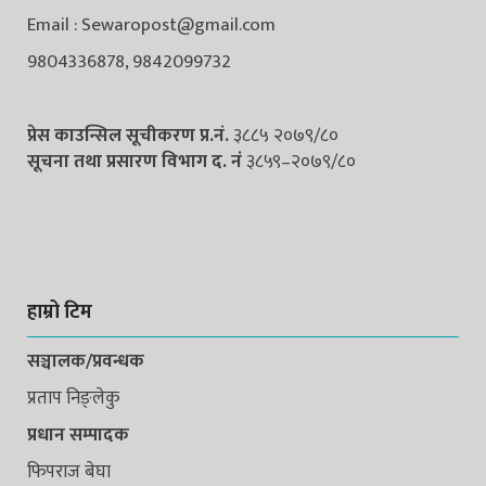
Email : Sewaropost@gmail.com
9804336878, 9842099732
प्रेस काउन्सिल सूचीकरण प्र.नं.
३८८५ २०७९/८०
सूचना तथा प्रसारण विभाग द. नंं
३८५९–२०७९/८०
हाम्रो टिम
सञ्चालक/प्रवन्धक
प्रताप निङ्लेकु
प्रधान सम्पादक
फिपराज बेघा